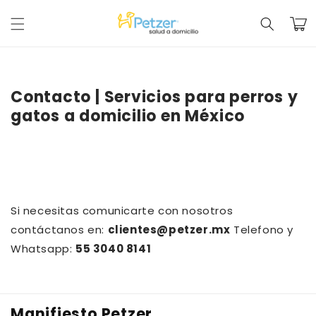
Ir
directamente
Carrit
al contenido
Contacto | Servicios para perros y
gatos a domicilio en México
Si necesitas comunicarte con nosotros
contáctanos en:
clientes@petzer.mx
Telefono y
Whatsapp:
55 3040 8141
Manifiesto Petzer