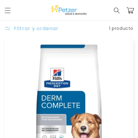
Ir
directamente
Carrit
al contenido
Filtrar y ordenar
1 producto