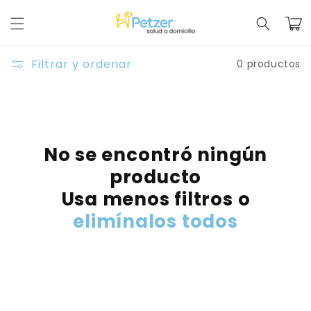
Ir
directamente
Carrit
al contenido
Filtrar y ordenar
0 productos
No se encontró ningún
producto
Usa menos filtros o
elimínalos todos