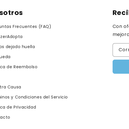
sotros
Reci
Con of
untas Frecuentes (FAQ)
mejora
zerAdopta
s dejado huella
Cor
ueda
tica de Reembolso
tra Causa
inos y Condiciones del Servicio
ica de Privacidad
acto