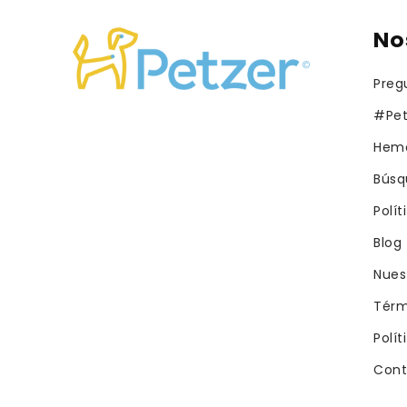
No
Preg
#Pet
Hemo
Búsq
Polí
Blog
Nues
Térm
Polít
Cont