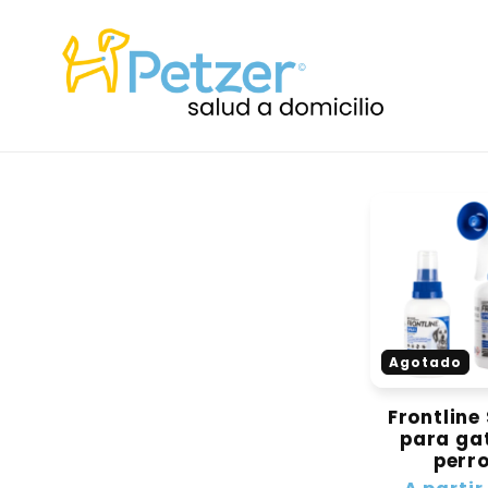
Ir
directamente
al contenido
Agotado
Frontline
para ga
perr