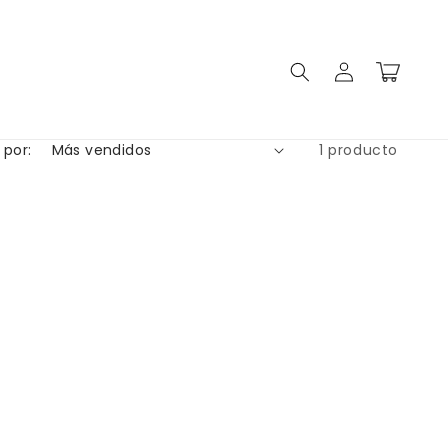
Iniciar
Carrito
sesión
 por:
1 producto