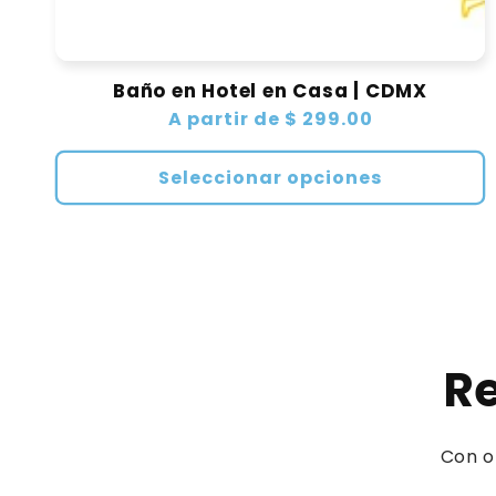
Baño en Hotel en Casa | CDMX
Precio
A partir de $ 299.00
habitual
Seleccionar opciones
Re
Con o