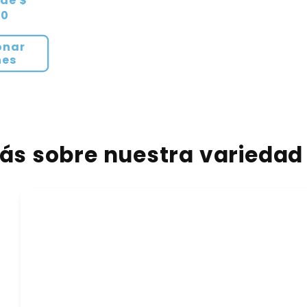
 de $
00
onar
nes
s sobre nuestra variedad 