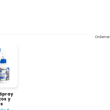
Ordenar
 Spray
tos y
os