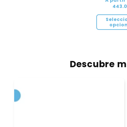
Precio
A partir
habitual
443.
Selecci
opcio
Descubre má