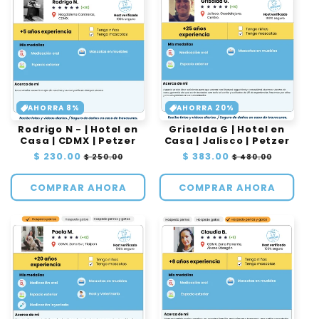
AHORRA 8%
AHORRA 20%
Rodrigo N - | Hotel en
Griselda G | Hotel en
Casa | CDMX | Petzer
Casa | Jalisco | Petzer
Precio
$ 230.00
Precio
Precio
$ 383.00
Precio
$ 250.00
$ 480.00
habitual
de
habitual
de
oferta
oferta
COMPRAR AHORA
COMPRAR AHORA