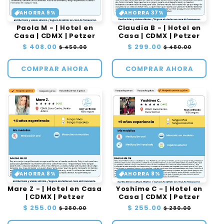
AHORRA 9%
AHORRA 37%
Paola M - | Hotel en
Claudia B - | Hotel en
Casa | CDMX | Petzer
Casa | CDMX | Petzer
Precio
$ 408.00
Precio
Precio
$ 299.00
Precio
$ 450.00
$ 480.00
habitual
de
habitual
de
oferta
oferta
COMPRAR AHORA
COMPRAR AHORA
AHORRA 8%
AHORRA 8%
Mare Z - | Hotel en Casa
Yoshime C - | Hotel en
| CDMX | Petzer
Casa | CDMX | Petzer
Precio
$ 255.00
Precio
Precio
$ 255.00
Precio
$ 280.00
$ 280.00
habitual
de
habitual
de