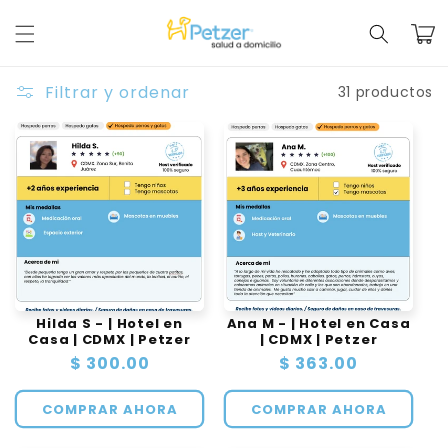
Ir
directamente
Carrit
al contenido
Filtrar y ordenar
31 productos
Hilda S - | Hotel en
Ana M - | Hotel en Casa
Casa | CDMX | Petzer
| CDMX | Petzer
Precio
$ 300.00
Precio
$ 363.00
habitual
habitual
COMPRAR AHORA
COMPRAR AHORA