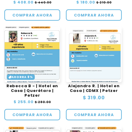
Precio
$ 408.00
Precio
Precio
$ 180.00
Precio
$ 440.00
$ 210.00
habitual
de
habitual
de
oferta
oferta
COMPRAR AHORA
COMPRAR AHORA
AHORRA 8%
Rebecca B - | Hotel en
Alejandro R. | Hotel en
Casa | Querétaro |
Casa | CDMX | Petzer
Petzer
Precio
$ 319.00
Precio
$ 255.00
Precio
$ 280.00
habitual
habitual
de
oferta
COMPRAR AHORA
COMPRAR AHORA