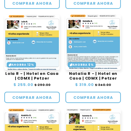
oferta
oferta
COMPRAR AHORA
COMPRAR AHORA
AHORRA 12%
AHORRA 6%
Lola R - | Hotel en Casa
Natalia R - | Hotel en
| CDMX | Petzer
Casa | CDMX | Petzer
Precio
$ 255.00
Precio
Precio
$ 319.00
Precio
$ 290.00
$ 340.00
habitual
de
habitual
de
oferta
oferta
COMPRAR AHORA
COMPRAR AHORA