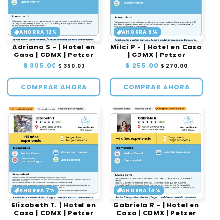
AHORRA 12%
AHORRA 5%
Adriana S - | Hotel en
Milci P - | Hotel en Casa
Casa | CDMX | Petzer
| CDMX | Petzer
Precio
$ 305.00
Precio
Precio
$ 255.00
Precio
$ 350.00
$ 270.00
habitual
de
habitual
de
oferta
oferta
COMPRAR AHORA
COMPRAR AHORA
AHORRA 7%
AHORRA 14%
Elizabeth T. | Hotel en
Gabriela R - | Hotel en
Casa | CDMX | Petzer
Casa | CDMX | Petzer