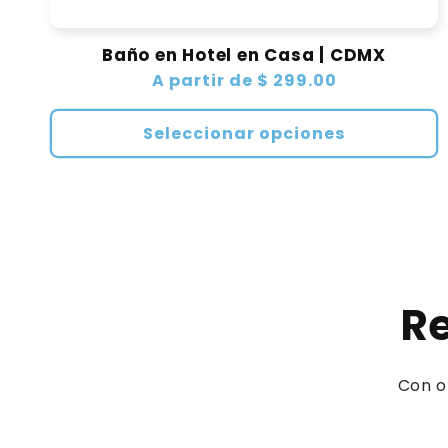
Baño en Hotel en Casa | CDMX
Precio
A partir de $ 299.00
habitual
Seleccionar opciones
Re
Con o