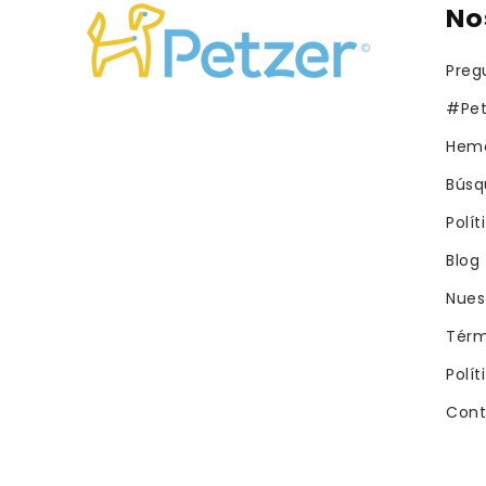
No
Preg
#Pet
Hemo
Búsq
Polí
Blog
Nues
Térm
Polít
Cont