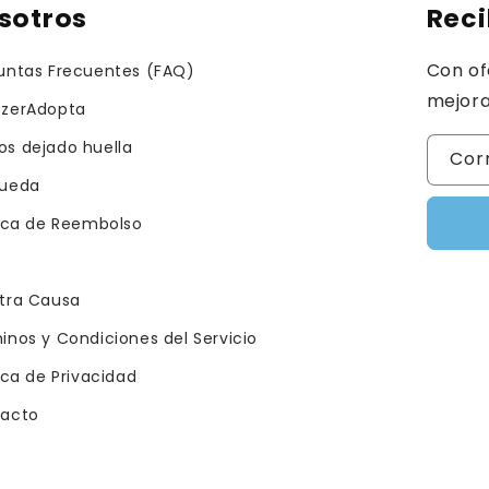
sotros
Reci
Con of
untas Frecuentes (FAQ)
mejora
zerAdopta
s dejado huella
Cor
ueda
tica de Reembolso
tra Causa
inos y Condiciones del Servicio
ica de Privacidad
acto