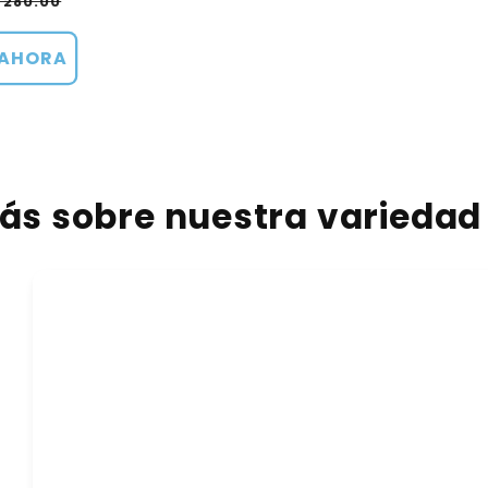
recio
 280.00
de
ferta
AHORA
s sobre nuestra variedad 