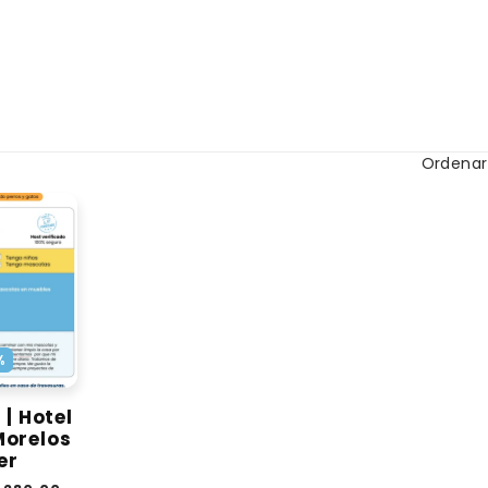
Ordenar
%
 | Hotel
Morelos
er