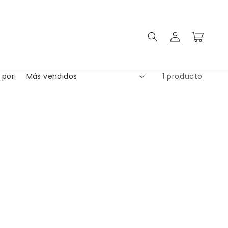
Iniciar
Carrito
sesión
 por:
1 producto