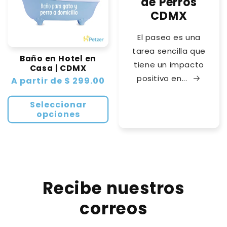
de Perros
CDMX
El paseo es una
tarea sencilla que
Baño en Hotel en
tiene un impacto
Casa | CDMX
positivo en...
Precio
A partir de $ 299.00
habitual
Seleccionar
opciones
Recibe nuestros
correos