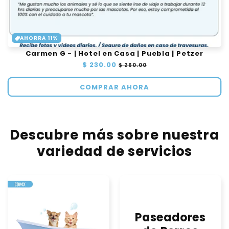
AHORRA 11%
Carmen G - | Hotel en Casa | Puebla | Petzer
Precio
$ 230.00
Precio
$ 260.00
habitual
de
oferta
COMPRAR AHORA
Descubre más sobre nuestra
variedad de servicios
Paseadores