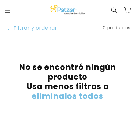
Ir
directamente
Carrit
al contenido
Filtrar y ordenar
0 productos
No se encontró ningún
producto
Usa menos filtros o
elimínalos todos