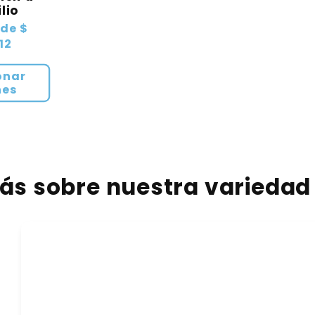
lio
 de $
12
onar
nes
s sobre nuestra variedad 