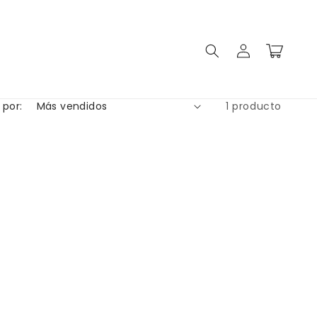
Iniciar
Carrito
sesión
 por:
1 producto