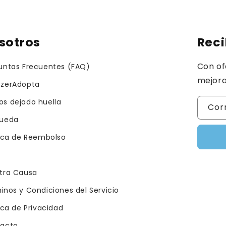
sotros
Reci
Con of
untas Frecuentes (FAQ)
mejora
zerAdopta
s dejado huella
Cor
ueda
tica de Reembolso
tra Causa
inos y Condiciones del Servicio
ica de Privacidad
acto