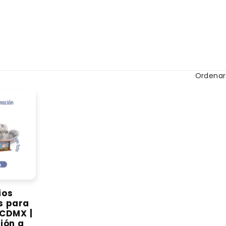
Ordenar
ios
s para
CDMX |
ión a