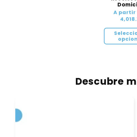
Domici
Precio
A partir
habitual
4,018.
Selecci
opcio
Descubre má